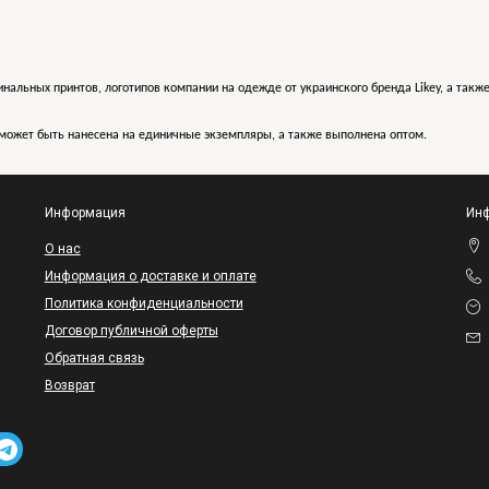
инальных принтов, логотипов компании на одежде от украинского бренда Likey, а такж
может быть нанесена на единичные экземпляры, а также выполнена оптом.
Информация
Инф
O нас
Информация о доставке и оплате
Политика конфиденциальности
Договор публичной оферты
Обратная связь
Возврат