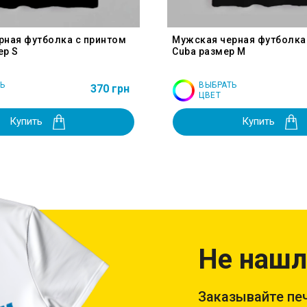
рная футболка с принтом
Мужская черная футболка
ер S
Cuba размер M
Ь
ВЫБРАТЬ
370 грн
ЦВЕТ
Купить
Купить
Не нашл
Заказывайте печ