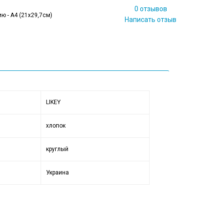
0 отзывов
ю - А4 (21x29,7см)
Написать отзыв
LIKEY
хлопок
круглый
Украина