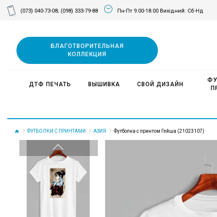
(073) 040-73-08;
(098) 333-79-88
Пн-Пт 9.00-18.00 Вихідний: Сб-Нд
БЛАГОТВОРИТЕЛЬНАЯ
КОЛЛЕКЦИЯ
ФУ
ДТФ ПЕЧАТЬ
ВЫШИВКА
СВОЙ ДИЗАЙН
П
ФУТБОЛКИ С ПРИНТАМИ
АЗИЯ
Футболка с принтом Гейша (21023107)