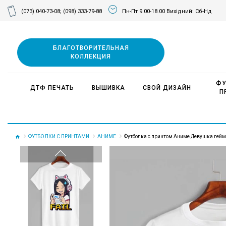
(073) 040-73-08;
(098) 333-79-88
Пн-Пт 9.00-18.00 Вихідний: Сб-Нд
БЛАГОТВОРИТЕЛЬНАЯ
КОЛЛЕКЦИЯ
ФУ
ДТФ ПЕЧАТЬ
ВЫШИВКА
СВОЙ ДИЗАЙН
П
ФУТБОЛКИ С ПРИНТАМИ
АНИМЕ
Футболка с принтом Аниме Девушка гейме