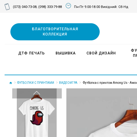
(073) 040-73-08;
(098) 333-79-88
Пн-Пт 9.00-18.00 Вихідний: Сб-Нд
БЛАГОТВОРИТЕЛЬНАЯ
КОЛЛЕКЦИЯ
ФУ
ДТФ ПЕЧАТЬ
ВЫШИВКА
СВОЙ ДИЗАЙН
П
ФУТБОЛКИ С ПРИНТАМИ
ВИДЕОИГРА
Футболка с принтом Among Us - Амон