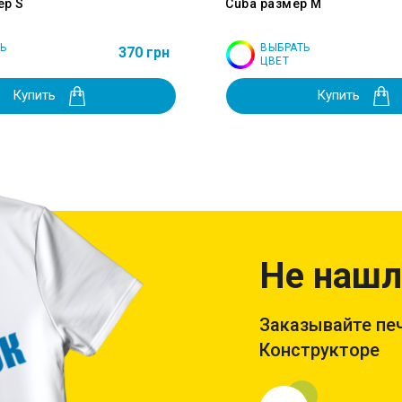
ер S
Cuba размер M
Ь
ВЫБРАТЬ
370 грн
ЦВЕТ
Купить
Купить
Не нашл
Заказывайте печ
Конструкторе