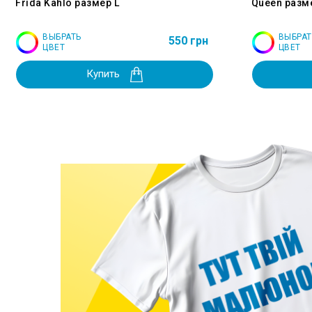
Frida Kahlo размер L
Queen разм
ВЫБРАТЬ
ВЫБРАТ
550 грн
ЦВЕТ
ЦВЕТ
Купить