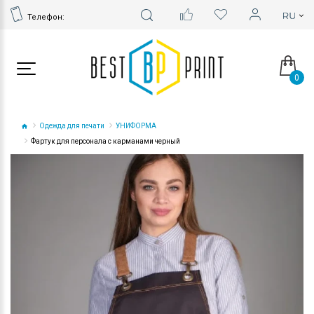
Телефон:
0
Одежда для печати
УНИФОРМА
Фартук для персонала с карманами черный