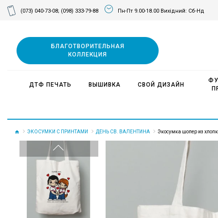
(073) 040-73-08;
(098) 333-79-88
Пн-Пт 9.00-18.00 Вихідний: Сб-Нд
БЛАГОТВОРИТЕЛЬНАЯ
КОЛЛЕКЦИЯ
ФУ
ДТФ ПЕЧАТЬ
ВЫШИВКА
СВОЙ ДИЗАЙН
П
ЭКОСУМКИ С ПРИНТАМИ
ДЕНЬ СВ. ВАЛЕНТИНА
Экосумка шопер из хлопк