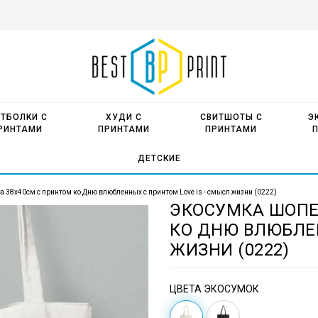
ТБОЛКИ С
ХУДИ С
СВИТШОТЫ С
Э
РИНТАМИ
ПРИНТАМИ
ПРИНТАМИ
ДЕТСКИЕ
а 38х40см с принтом ко Дню влюбленных с принтом Love is - смысл жизни (0222)
ЭКОСУМКА ШОПЕ
КО ДНЮ ВЛЮБЛЕН
ЖИЗНИ (0222)
ЦВЕТА ЭКОСУМОК