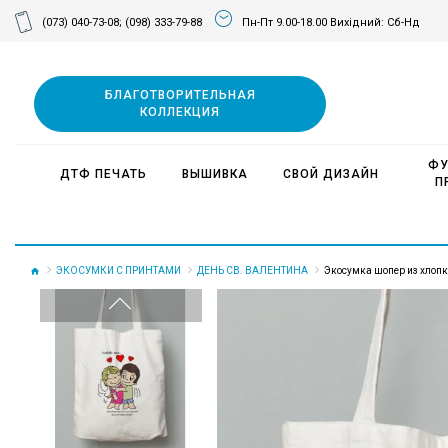
(073) 040-73-08;
(098) 333-79-88
Пн-Пт 9.00-18.00 Вихідний: Сб-Нд
БЛАГОТВОРИТЕЛЬНАЯ
КОЛЛЕКЦИЯ
ФУ
ДТФ ПЕЧАТЬ
ВЫШИВКА
СВОЙ ДИЗАЙН
П
ЭКОСУМКИ С ПРИНТАМИ
ДЕНЬ СВ. ВАЛЕНТИНА
Экосумка шопер из хлопка