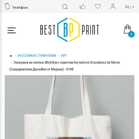
Телефон:
0
ЭКОСУМКИ С ПРИНТАМИ
АРТ
Экосумка из хлопка 38х40см с принтом Surrealism Discobolus by Myron
(Сюарреализм Дискобол от Мирона) - 0148