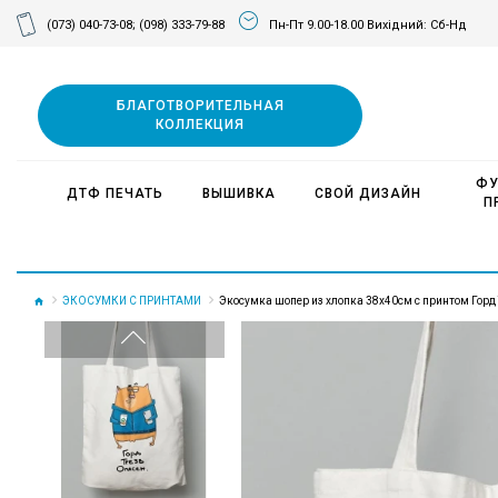
(073) 040-73-08;
(098) 333-79-88
Пн-Пт 9.00-18.00 Вихідний: Сб-Нд
БЛАГОТВОРИТЕЛЬНАЯ
КОЛЛЕКЦИЯ
ФУ
ДТФ ПЕЧАТЬ
ВЫШИВКА
СВОЙ ДИЗАЙН
П
ЭКОСУМКИ С ПРИНТАМИ
Экосумка шопер из хлопка 38х40см с принтом Горд 