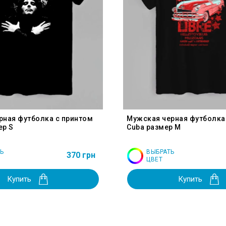
рная футболка с принтом
Мужская черная футболка
ер S
Cuba размер M
Ь
ВЫБРАТЬ
370 грн
ЦВЕТ
Купить
Купить