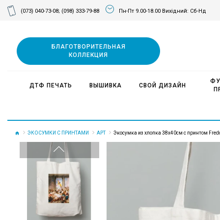
(073) 040-73-08;
(098) 333-79-88
Пн-Пт 9.00-18.00 Вихідний: Сб-Нд
БЛАГОТВОРИТЕЛЬНАЯ
КОЛЛЕКЦИЯ
ФУ
ДТФ ПЕЧАТЬ
ВЫШИВКА
СВОЙ ДИЗАЙН
П
ЭКОСУМКИ С ПРИНТАМИ
АРТ
Экосумка из хлопка 38х40см с принтом Fred