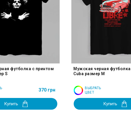
рная футболка с принтом
Мужская черная футболка
ер S
Cuba размер M
Ь
ВЫБРАТЬ
370 грн
ЦВЕТ
Купить
Купить