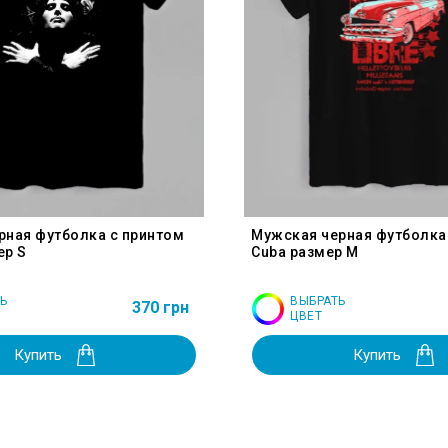
рная футболка с принтом
Мужская черная футболка
ер S
Cuba размер M
Ь
ВЫБРАТЬ
370 грн
ЦВЕТ
Купить
Купить