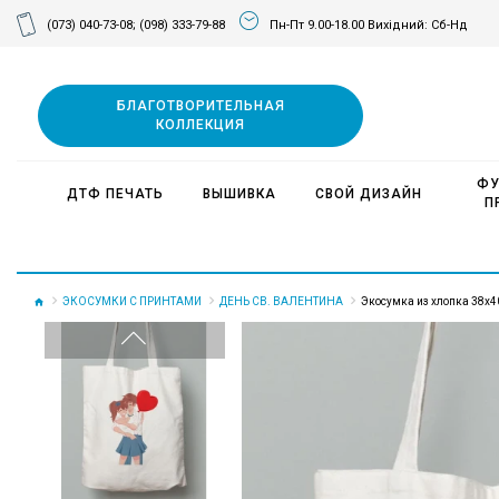
(073) 040-73-08;
(098) 333-79-88
Пн-Пт 9.00-18.00 Вихідний: Сб-Нд
БЛАГОТВОРИТЕЛЬНАЯ
КОЛЛЕКЦИЯ
ФУ
ДТФ ПЕЧАТЬ
ВЫШИВКА
СВОЙ ДИЗАЙН
П
ЭКОСУМКИ С ПРИНТАМИ
ДЕНЬ СВ. ВАЛЕНТИНА
Экосумка из хлопка 38х4