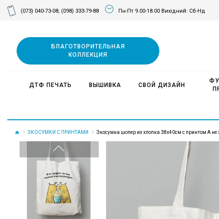
(073) 040-73-08;
(098) 333-79-88
Пн-Пт 9.00-18.00 Вихідний: Сб-Нд
БЛАГОТВОРИТЕЛЬНАЯ
КОЛЛЕКЦИЯ
ФУ
ДТФ ПЕЧАТЬ
ВЫШИВКА
СВОЙ ДИЗАЙН
П
ЭКОСУМКИ С ПРИНТАМИ
Экосумка шопер из хлопка 38х40см с принтом А не з