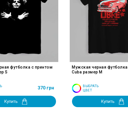
рная футболка с принтом
Мужская черная футболка
ер S
Cuba размер M
Ь
ВЫБРАТЬ
370 грн
ЦВЕТ
Купить
Купить